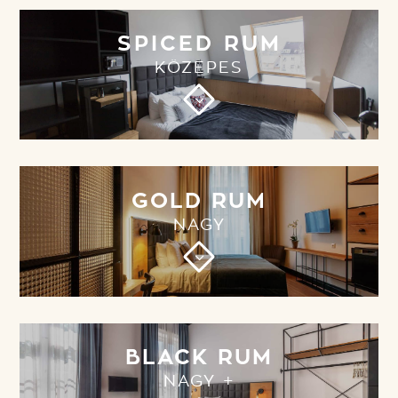
SPICED RUM
KÖZEPES
3
GOLD RUM
NAGY
3
BLACK RUM
NAGY +