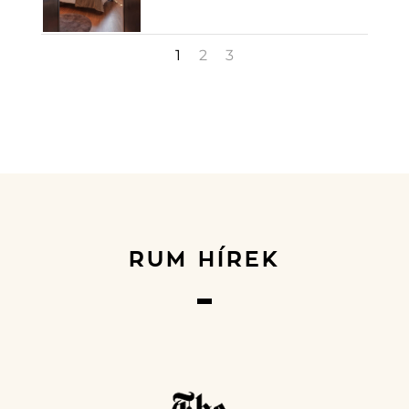
1
2
3
RUM HÍREK