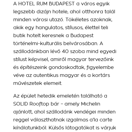
A HOTEL RUM BUDAPEST a város egyik
legszebb dizájn hotele, ahol otthonra talál
minden városi utazó. Tökéletes azoknak,
akik egy hangulatos, stílusos, élettel teli
butik hotelt keresnek a Budapest
történelmi-kulturális belvárosában. A
szállodánkban lévő 40 szoba mind egyedi
stílust képvisel, amiről magyar tervezőink
és építészeink gondoskodtak, figyelembe
véve az autentikus magyar és a kortárs
művészetek elemeit.
Az épület hetedik emeletén található a
SOLID Rooftop bár – amely Michelin
ajánlott, ahol szállodánk vendégei minden
reggel választhatnak izgalmas a’la carte
kínálatunkból. Külsős látogatókat is várjuk